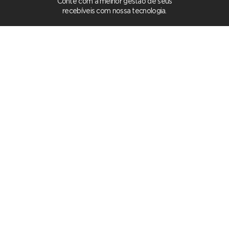
Conte com a melhor gestão de seus
recebíveis com nossa tecnologia.
Auxílio no dia a dia
Encontre soluções ágeis na gestão de
contas a receber de sua empresa além
da facilidade no pagamento de seus
clientes.
Entre em contato com o